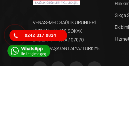
Hakkım
Sıkça 
VENAS-MED SAĞLIK ÜRÜNLERİ
Ekibim
VARLIK MAH. 198.SOKAK
0242 317 0834
Hizmet
ERDEM APT 10/A / 07070
MURATPAŞA/ANTALYA/TÜRKİYE