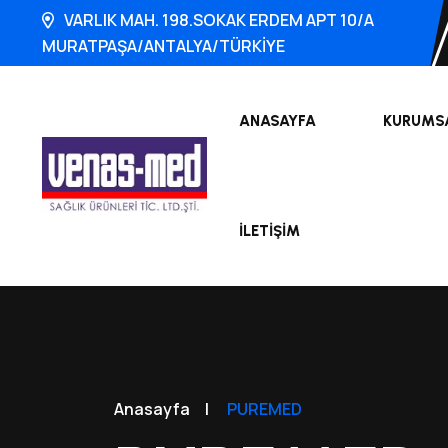
VARLIK MAH. 198.SOKAK ERDEM APT 10/A
MURATPAŞA/ANTALYA/TÜRKİYE
ANASAYFA
KURUMS
İLETIŞIM
Anasayfa
|
PUREMED