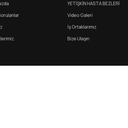
ızda
YETİŞKİN HASTA BEZLERİ
Sorulanlar
Video Galeri
iz
İş Ortaklarımız
lerimiz
Bize Ulaşın
Copyright 2025 Tüm Hakları Saklıdır | Venas-Med